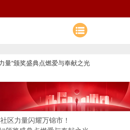
区力量”颁奖盛典点燃爱与奉献之光
多位社区力量闪耀万锦市！