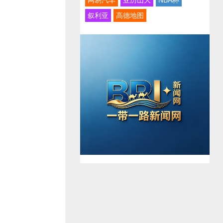
网易汽车
亚历山大
NBA杯
叙利亚
高德地图