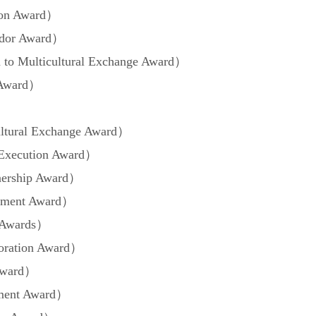
on Award）
or Award）
ulticultural Exchange Award）
Award）
ural Exchange Award）
xecution Award）
rship Award）
ement Award）
 Awards）
ration Award）
Award）
ent Award）