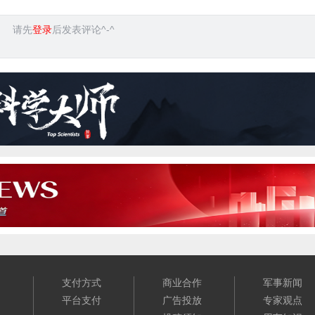
请先
登录
后发表评论^-^
们
支付方式
商业合作
军事新闻
们
平台支付
广告投放
专家观点