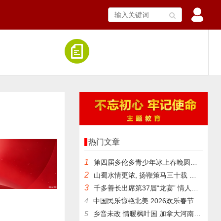
热门文章
1
第四届多伦多青少年冰上春晚圆满举行
2
山蜀水情更浓, 扬鞭策马三十载 加拿大四川同乡会成功举办“川
3
千多善长出席第37届“龙宴” 情人节共襄盛举 筹款破百万
4
中国民乐惊艳北美 2026欢乐春节“金钟之星”中国新年音乐会
5
乡音未改 情暖枫叶国 加拿大河南乡亲欢聚多伦多共迎马年新春