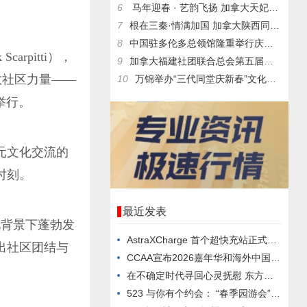
6
马年迎春 · 艺韵飞扬 加拿大天妃多元文化艺术团2026丙
7
根在三秦·情满加国 加拿大陕西同乡会二十五周年庆典圆
8
中国驻多伦多总领馆隆重举行庆祝中华人民共和国成立76周年暨中
carpitti），
9
加拿大福建社团联合总会第五届常务理事会就职典礼暨2026新春
办的“致敬社区力量——
10
万锦举办“三代同堂庆新春”文化庆典 500名社区居民共享传统
隆重举行。
元文化交流的
时刻。
最近发表
化背景下蓬勃发
AstraXCharge 首个超快充站正式启用 多项开业优
出社区团结与
CCAA宣布2026嘉年华和海外中国高校校友运动会项目 双品
在不确定时代寻回心灵抚慰 东方文化中心正式启动“愈见·艺境”
523 与你有个约会： “春季园游会” Spring Fai