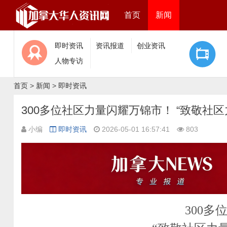
首页
新闻
即时资讯
资讯报道
创业资讯
人物专访
首页
>
新闻
>
即时资讯
300多位社区力量闪耀万锦市！ “致敬社
小编
即时资讯
2026-05-01 16:57:41
803
300