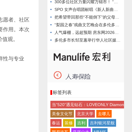
300多位社区力量闪耀万锦市！ “致敬社区力量”颁奖盛典点燃
SPO 女声合唱团献唱《新人新曲音乐会》 原创新作首演获高度
把希望带回那些“不能倒下”的父母：Coco’s Wish正式
志愿者、社区
“梨园之春”戏曲文艺晚会在多伦多成功举办 加拿大梨园社首演汇
要作用。本次
人气爆棚，远超预期 房东网2026春季百家联展圆满落幕
价值观。
多伦多市长邹至蕙举行华人社区媒体见面会 介绍社区安全及减轻市
样性与专业
标签列表
当“520”遇见钻石：LOVEONLY Diamo
美食文化节
北京大学
去哪儿
春运
装修
吉利
吉利银河星舰