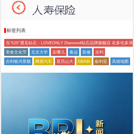
标签列表
当“520”遇见钻石：LOVEONLY Diamond钻石品牌旗舰店 在多伦多浪
美食文化节
北京大学
去哪儿
春运
装修
吉利
吉利银河星舰
网易汽车
亚历山大
NBA杯
叙利亚
高德地图