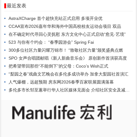
最近发表
AstraXCharge 首个超快充站正式启用 多项开业优
CCAA宣布2026嘉年华和海外中国高校校友运动会项目 双品
在不确定时代寻回心灵抚慰 东方文化中心正式启动“愈见·艺境”
523 与你有个约会： “春季园游会” Spring Fai
300多位社区力量闪耀万锦市！ “致敬社区力量”颁奖盛典点燃
SPO 女声合唱团献唱《新人新曲音乐会》 原创新作首演获高度
把希望带回那些“不能倒下”的父母：Coco’s Wish正式
“梨园之春”戏曲文艺晚会在多伦多成功举办 加拿大梨园社首演汇
人气爆棚，远超预期 房东网2026春季百家联展圆满落幕
多伦多市长邹至蕙举行华人社区媒体见面会 介绍社区安全及减轻市