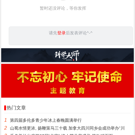
暂时还没评论，等你发挥
请先
登录
后发表评论^-^
热门文章
1
第四届多伦多青少年冰上春晚圆满举行
2
山蜀水情更浓, 扬鞭策马三十载 加拿大四川同乡会成功举办“川