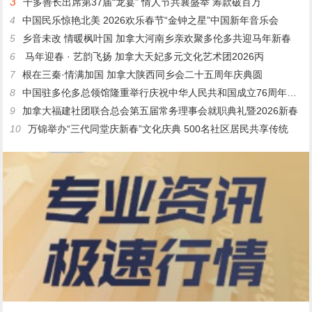
3
千多善长出席第37届“龙宴” 情人节共襄盛举 筹款破百万
4
中国民乐惊艳北美 2026欢乐春节“金钟之星”中国新年音乐会
5
乡音未改 情暖枫叶国 加拿大河南乡亲欢聚多伦多共迎马年新春
6
马年迎春 · 艺韵飞扬 加拿大天妃多元文化艺术团2026丙
7
根在三秦·情满加国 加拿大陕西同乡会二十五周年庆典圆
8
中国驻多伦多总领馆隆重举行庆祝中华人民共和国成立76周年暨中
9
加拿大福建社团联合总会第五届常务理事会就职典礼暨2026新春
10
万锦举办“三代同堂庆新春”文化庆典 500名社区居民共享传统