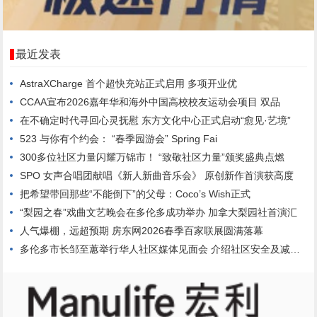
最近发表
AstraXCharge 首个超快充站正式启用 多项开业优
CCAA宣布2026嘉年华和海外中国高校校友运动会项目 双品
在不确定时代寻回心灵抚慰 东方文化中心正式启动“愈见·艺境”
523 与你有个约会： “春季园游会” Spring Fai
300多位社区力量闪耀万锦市！ “致敬社区力量”颁奖盛典点燃
SPO 女声合唱团献唱《新人新曲音乐会》 原创新作首演获高度
把希望带回那些“不能倒下”的父母：Coco’s Wish正式
“梨园之春”戏曲文艺晚会在多伦多成功举办 加拿大梨园社首演汇
人气爆棚，远超预期 房东网2026春季百家联展圆满落幕
多伦多市长邹至蕙举行华人社区媒体见面会 介绍社区安全及减轻市