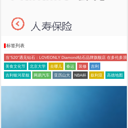
标签列表
当“520”遇见钻石：LOVEONLY Diamond钻石品牌旗舰店 在多伦多浪
美食文化节
北京大学
去哪儿
春运
装修
吉利
吉利银河星舰
网易汽车
亚历山大
NBA杯
叙利亚
高德地图