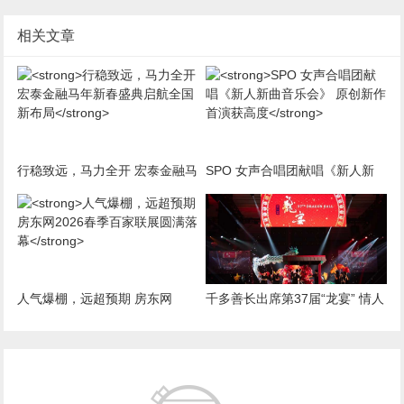
相关文章
行稳致远，马力全开 宏泰金融马
SPO 女声合唱团献唱《新人新
年新春盛典启航全国新布局
曲音乐会》 原创新作首演获高度
人气爆棚，远超预期 房东网
千多善长出席第37届“龙宴” 情人
2026春季百家联展圆满落幕
节共襄盛举 筹款破百万