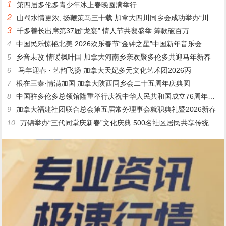
1
第四届多伦多青少年冰上春晚圆满举行
2
山蜀水情更浓, 扬鞭策马三十载 加拿大四川同乡会成功举办“川
3
千多善长出席第37届“龙宴” 情人节共襄盛举 筹款破百万
4
中国民乐惊艳北美 2026欢乐春节“金钟之星”中国新年音乐会
5
乡音未改 情暖枫叶国 加拿大河南乡亲欢聚多伦多共迎马年新春
6
马年迎春 · 艺韵飞扬 加拿大天妃多元文化艺术团2026丙
7
根在三秦·情满加国 加拿大陕西同乡会二十五周年庆典圆
8
中国驻多伦多总领馆隆重举行庆祝中华人民共和国成立76周年暨中
9
加拿大福建社团联合总会第五届常务理事会就职典礼暨2026新春
10
万锦举办“三代同堂庆新春”文化庆典 500名社区居民共享传统