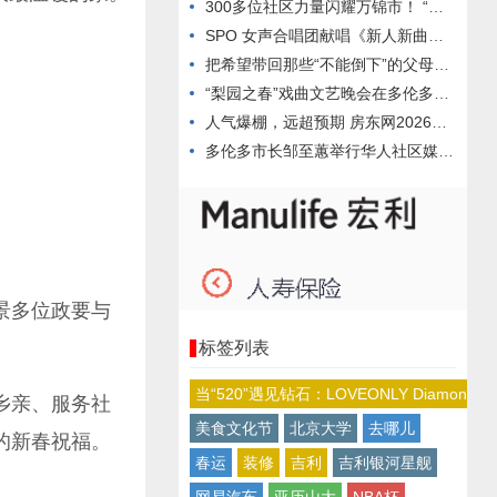
300多位社区力量闪耀万锦市！ “致敬社区力量”颁奖盛典点燃
SPO 女声合唱团献唱《新人新曲音乐会》 原创新作首演获高度
把希望带回那些“不能倒下”的父母：Coco’s Wish正式
“梨园之春”戏曲文艺晚会在多伦多成功举办 加拿大梨园社首演汇
人气爆棚，远超预期 房东网2026春季百家联展圆满落幕
多伦多市长邹至蕙举行华人社区媒体见面会 介绍社区安全及减轻市
景多位政要与
标签列表
当“520”遇见钻石：LOVEONLY Diamo
乡亲、服务社
美食文化节
北京大学
去哪儿
的新春祝福。
春运
装修
吉利
吉利银河星舰