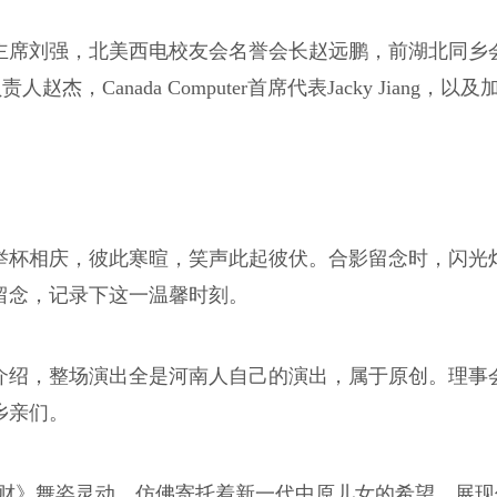
主席刘强，北美西电校友会名誉会长赵远鹏，前湖北同乡
，Canada Computer首席代表Jacky Jiang，
举杯相庆，彼此寒暄，笑声此起彼伏。合影留念时，闪光
留念，记录下这一温馨时刻。
介绍，整场演出全是河南人自己的演出，属于原创。理事
乡亲们。
来财》舞姿灵动，仿佛寄托着新一代中原儿女的希望，展现