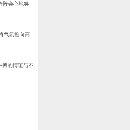
阵阵会心地笑
步将气氛推向高
拼搏的情谊与不