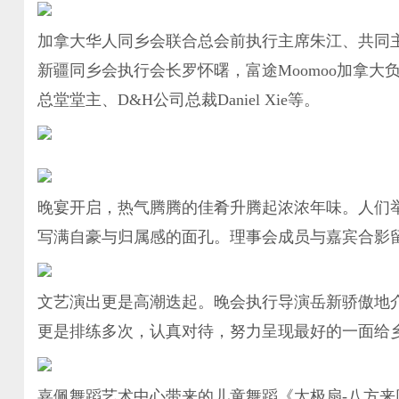
加拿大华人同乡会联合总会前执行主席朱江、共同
新疆同乡会执行会长罗怀曙，富途Moomoo加拿大负责人赵杰
总堂堂主、D&H公司总裁Daniel Xie等。
晚宴开启，热气腾腾的佳肴升腾起浓浓年味。人们
写满自豪与归属感的面孔。理事会成员与嘉宾合影
文艺演出更是高潮迭起。晚会执行导演岳新骄傲地
更是排练多次，认真对待，努力呈现最好的一面给
嘉佩舞蹈艺术中心带来的儿童舞蹈《太极扇-八方