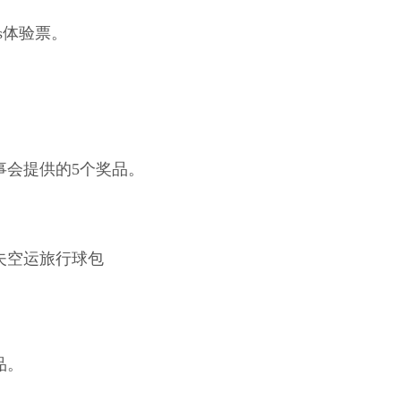
ass体验票。
事会提供的5个奖品。
个高尔夫空运旅行球包
品。