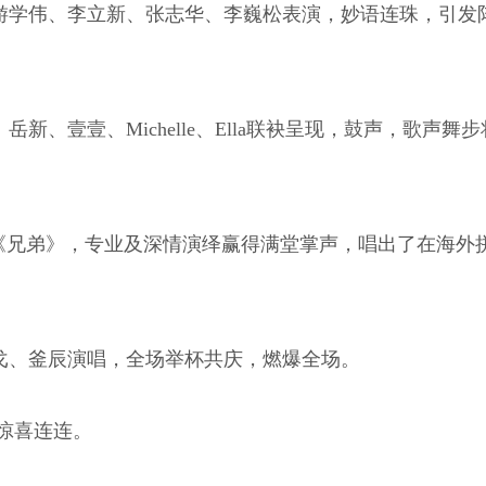
游学伟、李立新、张志华、李巍松表演，妙语连珠，引发
、壹壹、Michelle、Ella联袂呈现，鼓声，歌声舞
《兄弟》，专业及深情演绎赢得满堂掌声，唱出了在海外
戈、釜辰演唱，全场举杯共庆，燃爆全场。
惊喜连连。