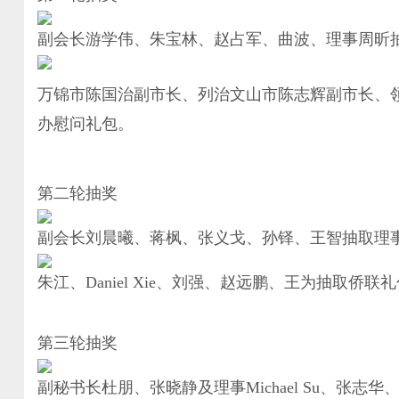
副会长游学伟、朱宝林、赵占军、曲波、理事
周昕
万锦市陈国治副市长、列治文山市陈志辉副市长、
办慰问礼包。
第二轮抽奖
副会长刘晨曦、蒋枫、张义戈、孙铎、王智抽取理
朱江、Daniel Xie、刘强、赵远鹏、王为抽取侨联
第三轮抽奖
副秘书长杜朋、张晓静及理事Michael Su、张