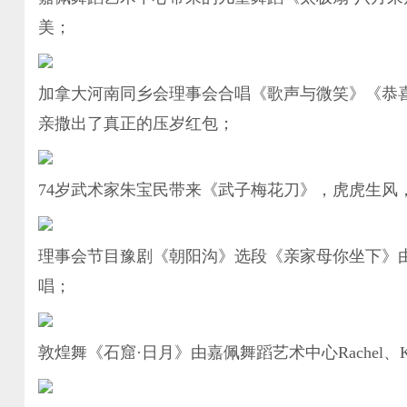
美；
加拿大河南同乡会理事会合唱《歌声与微笑》《恭
亲撒出了真正的压岁红包；
74岁武术家朱宝民带来《武子梅花刀》，虎虎生风
理事会节目豫剧《朝阳沟》选段《亲家母你坐下》
唱；
敦煌舞《石窟·日月》由嘉佩舞蹈艺术中心Rachel、