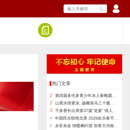
热门文章
1
第四届多伦多青少年冰上春晚圆满举行
2
山蜀水情更浓, 扬鞭策马三十载 加拿大四川同乡会成功举办“川
3
千多善长出席第37届“龙宴” 情人节共襄盛举 筹款破百万
4
中国民乐惊艳北美 2026欢乐春节“金钟之星”中国新年音乐会
5
乡音未改 情暖枫叶国 加拿大河南乡亲欢聚多伦多共迎马年新春