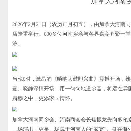
加拿大河南
2026年2月21日（农历正月初五），由加拿大河
店隆重举行。600多位河南乡亲与各界嘉宾齐聚一
浓。
当晚6时，激昂的《唢呐大鼓即兴曲》震撼开场，
壹、晓静深情开场，用一句句地道乡音，将远在异
肃穆之中，更添家国情怀。
加拿大河南同乡会、河南商会会长焦振龙先向多伦
一场演出，更是一场属于河南人的“家宴”。身在海