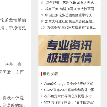
6
马年迎春 · 艺韵飞扬 加拿大天妃多元文化艺术团2026丙
7
根在三秦·情满加国 加拿大陕西同乡会二十五周年庆典圆
8
中国驻多伦多总领馆隆重举行庆祝中华人民共和国成立76周年暨中
多伦多金瑞麟酒
9
加拿大福建社团联合总会第五届常务理事会就职典礼暨2026新春
潮涌，中原情更
10
万锦举办“三代同堂庆新春”文化庆典 500名社区居民共享传统
然、张帝、壹
国国歌，庄严
最近发表
AstraXCharge 首个超快充站正式启用 多项开业优
CCAA宣布2026嘉年华和海外中国高校校友运动会项目 双品
在不确定时代寻回心灵抚慰 东方文化中心正式启动“愈见·艺境”
，春晚不仅是
523 与你有个约会： “春季园游会” Spring Fai
大最温暖的家。