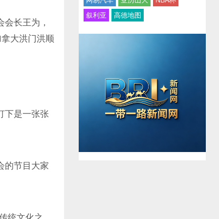
网易汽车
亚历山大
NBA杯
叙利亚
高德地图
会会长王为，
以及加拿大洪门洪顺
灯下是一张张
会的节目大家
传统文化之