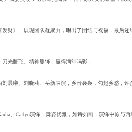
喜发财》，展现团队凝聚力，唱出了团结与祝福，最后还
，刀光翻飞、精神矍铄，赢得满堂喝彩；
由刘晨曦、刘晓莉、岳新表演，乡音袅袅，勾起乡愁，许
Kadia、Catlyn演绎，舞姿优雅，如诗如画，演绎中原与