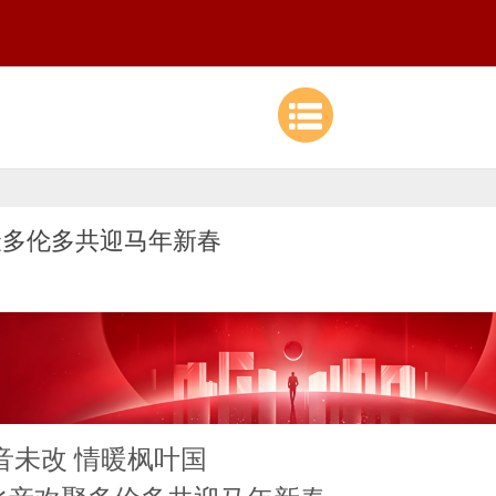
聚多伦多共迎马年新春
音未改 情暖枫叶国