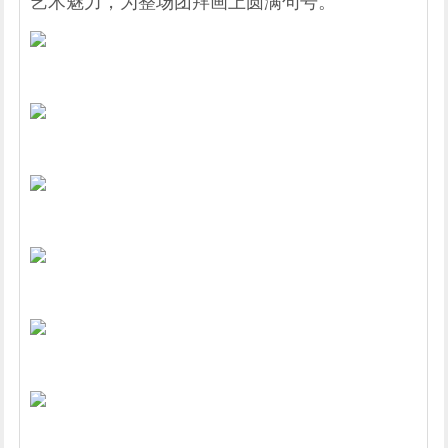
艺术魅力，为整场团拜画上圆满句号。