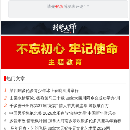
请先
登录
后发表评论^-^
热门文章
1
第四届多伦多青少年冰上春晚圆满举行
2
山蜀水情更浓, 扬鞭策马三十载 加拿大四川同乡会成功举办“川
3
千多善长出席第37届“龙宴” 情人节共襄盛举 筹款破百万
4
中国民乐惊艳北美 2026欢乐春节“金钟之星”中国新年音乐会
5
乡音未改 情暖枫叶国 加拿大河南乡亲欢聚多伦多共迎马年新春
6
马年迎春 · 艺韵飞扬 加拿大天妃多元文化艺术团2026丙