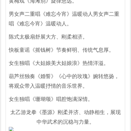
黄梅戏《海滩别》旋律悠远。
男女声二重唱《难忘今宵》温暖动人男女声二重
唱《难忘今宵》温暖动人。
陈式太极扇舒展大方、刚柔相济。
快板童谣《摇钱树》节奏鲜明、传统气息厚。
女生独唱《大姑娘美大姑娘浪》热情洋溢。
葫芦丝独奏《婚誓》《心中的玫瑰》婉转悠扬，
将观众带入温暖抒情的音乐世界。
女生独唱《珊瑚颂》唱腔饱满深情。
太乙游龙拳《墨源》刚柔并济、动静相生，展现
中华武术的沉稳与力量。