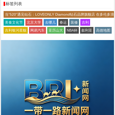
标签列表
当“520”遇见钻石：LOVEONLY Diamond钻石品牌旗舰店 在多伦多浪
美食文化节
北京大学
去哪儿
春运
装修
吉利
吉利银河星舰
网易汽车
亚历山大
NBA杯
叙利亚
高德地图