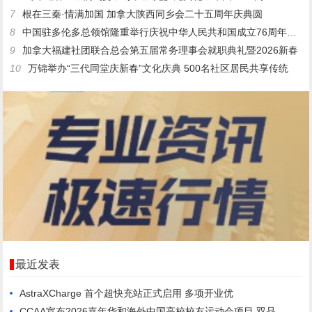
7
根在三秦·情满加国 加拿大陕西同乡会二十五周年庆典圆
8
中国驻多伦多总领馆隆重举行庆祝中华人民共和国成立76周年暨中
9
加拿大福建社团联合总会第五届常务理事会就职典礼暨2026新春
10
万锦举办“三代同堂庆新春”文化庆典 500名社区居民共享传统
最近发表
AstraXCharge 首个超快充站正式启用 多项开业优
CCAA宣布2026嘉年华和海外中国高校校友运动会项目 双品