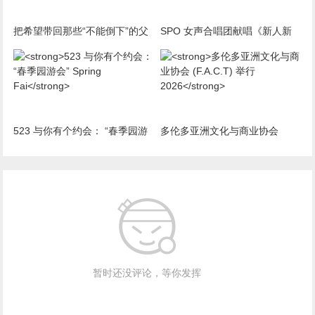
把希望带回那些“不能倒下”的父
SPO 女声合唱团献唱《新人新
母：Coco’s Wish正式
曲音乐会》 原创新作首演获高度
523 与你有个约会： “春季园游
多伦多亚洲文化与商业协会
会” Spring Fai
(F.A.C.T) 举行 2026
暂时还没评论，等你发挥