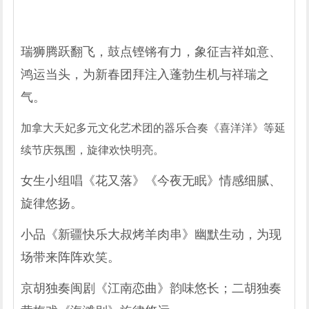
瑞狮腾跃翻飞，鼓点铿锵有力，象征吉祥如意、
鸿运当头，为新春团拜注入蓬勃生机与祥瑞之
气。
加拿大天妃多元文化艺术团的器乐合奏《喜洋洋》等延
续节庆氛围，旋律欢快明亮。
女生小组唱《花又落》《今夜无眠》情感细腻、
旋律悠扬。
小品《新疆快乐大叔烤羊肉串》幽默生动，为现
场带来阵阵欢笑。
京胡独奏闽剧《江南恋曲》韵味悠长；二胡独奏