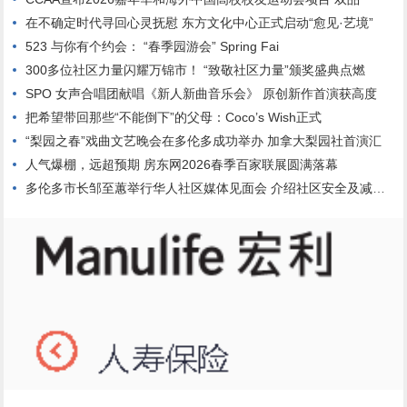
在不确定时代寻回心灵抚慰 东方文化中心正式启动“愈见·艺境”
523 与你有个约会： “春季园游会” Spring Fai
300多位社区力量闪耀万锦市！ “致敬社区力量”颁奖盛典点燃
SPO 女声合唱团献唱《新人新曲音乐会》 原创新作首演获高度
把希望带回那些“不能倒下”的父母：Coco’s Wish正式
“梨园之春”戏曲文艺晚会在多伦多成功举办 加拿大梨园社首演汇
人气爆棚，远超预期 房东网2026春季百家联展圆满落幕
多伦多市长邹至蕙举行华人社区媒体见面会 介绍社区安全及减轻市