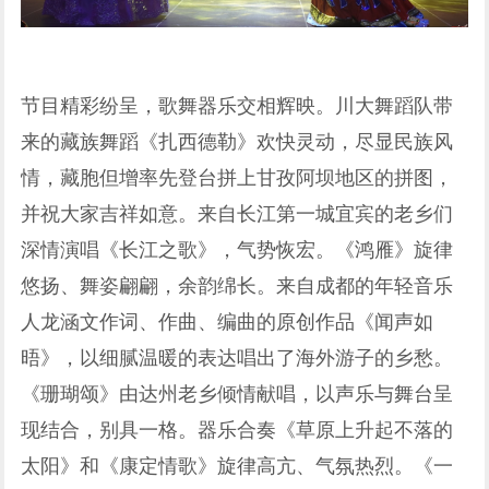
节目精彩纷呈，歌舞器乐交相辉映。川大舞蹈队带
来的藏族舞蹈《扎西德勒》欢快灵动，尽显民族风
情，藏胞但增率先登台拼上甘孜阿坝地区的拼图，
并祝大家吉祥如意。来自长江第一城宜宾的老乡们
深情演唱《长江之歌》，气势恢宏。《鸿雁》旋律
悠扬、舞姿翩翩，余韵绵长。来自成都的年轻音乐
人龙涵文作词、作曲、编曲的原创作品《闻声如
晤》，以细腻温暖的表达唱出了海外游子的乡愁。
《珊瑚颂》由达州老乡倾情献唱，以声乐与舞台呈
现结合，别具一格。器乐合奏《草原上升起不落的
太阳》和《康定情歌》旋律高亢、气氛热烈。《一