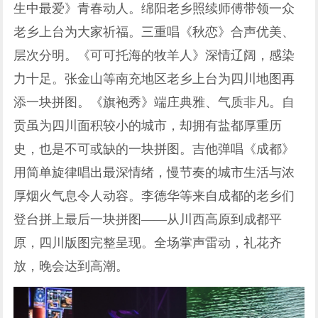
生中最爱》青春动人。绵阳老乡照续师傅带领一众
老乡上台为大家祈福。三重唱《秋恋》合声优美、
层次分明。《可可托海的牧羊人》深情辽阔，感染
力十足。张金山等南充地区老乡上台为四川地图再
添一块拼图。《旗袍秀》端庄典雅、气质非凡。自
贡虽为四川面积较小的城市，却拥有盐都厚重历
史，也是不可或缺的一块拼图。吉他弹唱《成都》
用简单旋律唱出最深情绪，慢节奏的城市生活与浓
厚烟火气息令人动容。李德华等来自成都的老乡们
登台拼上最后一块拼图——从川西高原到成都平
原，四川版图完整呈现。全场掌声雷动，礼花齐
放，晚会达到高潮。