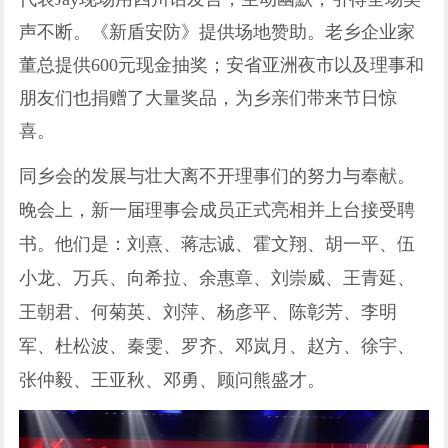
声不断。《新盾安防》提供场地赞助。老乡企业家
董总提供600元现金抽奖；安省亚洲夜市以及理事和
朋友们也捐赠了大量奖品，为乡亲们带来节日惊
喜。
同乡会的发展与壮大离不开理事们的努力与奉献。
晚会上，新一届理事会成员正式亮相并上台接受聘
书。他们是：刘熹、蒋志诚、霍文翔、胡一平、伍
小龙、万兵、向希拉、余惠章、刘崇威、王青延、
王朝君、何菊英、刘萍、杨彦平、陈彰芳、李明
军、杜松波、秦雯、罗齐、邓岚月、赵方、徐宇、
张仲毅、王亚秋、邓勇、顾问熊盛才。