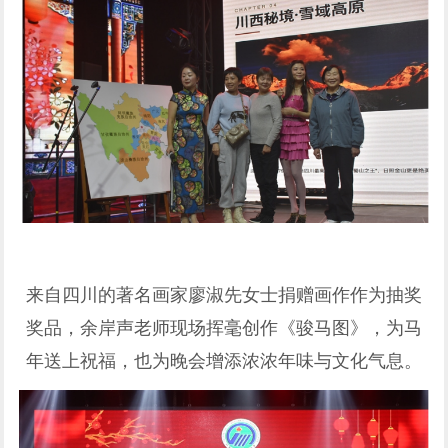
来自四川的著名画家廖淑先女士捐赠画作作为抽奖
奖品，余岸声老师现场挥毫创作《骏马图》，为马
年送上祝福，也为晚会增添浓浓年味与文化气息。