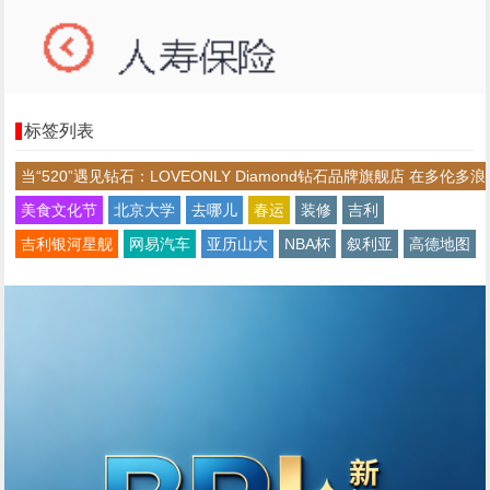
标签列表
当“520”遇见钻石：LOVEONLY Diamond钻石品牌旗舰店 在多伦多浪
美食文化节
北京大学
去哪儿
春运
装修
吉利
吉利银河星舰
网易汽车
亚历山大
NBA杯
叙利亚
高德地图