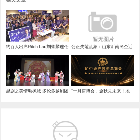
约百人出席Ritch Lau刘肇麟连任
公正失范乱象：山东沂南民企近
竞选启动大会 公布万
千万合法资金遭长期违规扣押 款
项
越剧之美情动枫城 多伦多越剧团
“十月房博会，金秋见未来！地
加拿大首演《五女拜寿》圆满成
产总商会CCRPA 2026秋季