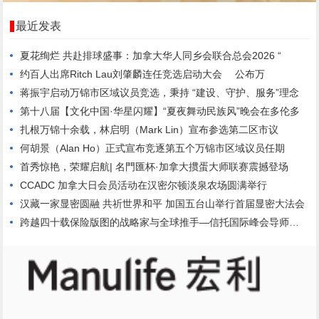
最近发表
夏花绚烂 共赴排球盛事：加拿大华人同乡会联合总会2026 “
约百人出席Ritch Lau刘肇麟连任竞选启动大会 公布万
蒋振宇启动万锦市区域议员竞选，秉持 “建设、守护、服务”理念
第十八届【文化中国·华星闪耀】“夏夜舞动民族风”晚会在多伦多
扎根万锦十余载，林启明（Mark Lin）宣布参选第二区市议
何胡景（Alan Ho）正式宣布竞逐第五个万锦市区域议员任期
首秀惊艳，荣耀启航| 名門匯杯·加拿大掼蛋大师联赛震撼登场
CCADC 加拿大日会员活动在汉密尔顿淡泉农场圆满举行
汉藏一家显密圆融 共祈世界和平 加国五台山举行首届显密大法会
跨越四十载保险版图的战略家与全球推手—信托国际峰会导师康福德