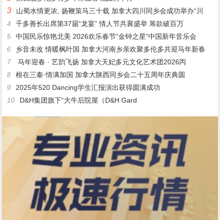
3
山蜀水情更浓, 扬鞭策马三十载 加拿大四川同乡会成功举办“川
4
千多善长出席第37届“龙宴” 情人节共襄盛举 筹款破百万
5
中国民乐惊艳北美 2026欢乐春节“金钟之星”中国新年音乐会
6
乡音未改 情暖枫叶国 加拿大河南乡亲欢聚多伦多共迎马年新春
7
马年迎春 · 艺韵飞扬 加拿大天妃多元文化艺术团2026丙
8
根在三秦·情满加国 加拿大陕西同乡会二十五周年庆典圆
9
2025年520 Dancing学生汇报演出获得圆满成功
10
D&H集团旗下“大牛后院屋（D&H Gard