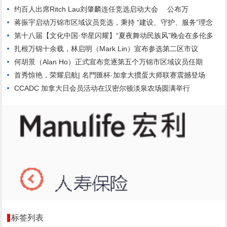
约百人出席Ritch Lau刘肇麟连任竞选启动大会 公布万
蒋振宇启动万锦市区域议员竞选，秉持 “建设、守护、服务”理念
第十八届【文化中国·华星闪耀】“夏夜舞动民族风”晚会在多伦多
扎根万锦十余载，林启明（Mark Lin）宣布参选第二区市议
何胡景（Alan Ho）正式宣布竞逐第五个万锦市区域议员任期
首秀惊艳，荣耀启航| 名門匯杯·加拿大掼蛋大师联赛震撼登场
CCADC 加拿大日会员活动在汉密尔顿淡泉农场圆满举行
标签列表