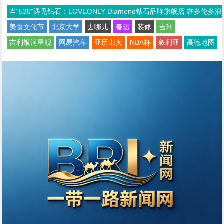
当“520”遇见钻石：LOVEONLY Diamond钻石品牌旗舰店 在多伦多浪
美食文化节
北京大学
去哪儿
春运
装修
吉利
吉利银河星舰
网易汽车
亚历山大
NBA杯
叙利亚
高德地图