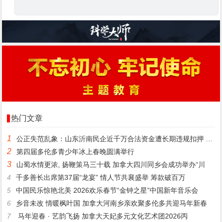
热门文章
1
公正失范乱象：山东沂南民企近千万合法资金遭长期违规扣押 款项
2
第四届多伦多青少年冰上春晚圆满举行
3
山蜀水情更浓, 扬鞭策马三十载 加拿大四川同乡会成功举办“川
4
千多善长出席第37届“龙宴” 情人节共襄盛举 筹款破百万
5
中国民乐惊艳北美 2026欢乐春节“金钟之星”中国新年音乐会
6
乡音未改 情暖枫叶国 加拿大河南乡亲欢聚多伦多共迎马年新春
7
马年迎春 · 艺韵飞扬 加拿大天妃多元文化艺术团2026丙