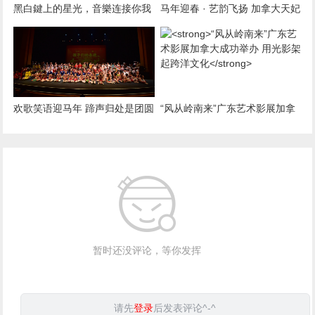
黑白鍵上的星光，音樂连接你我
马年迎春 · 艺韵飞扬 加拿大天妃
他 2026“蓝星璀璨”音乐会温
多元文化艺术团2026丙
欢歌笑语迎马年 蹄声归处是团圆
“风从岭南来”广东艺术影展加拿
青少年未来发展基金会第十一届
大成功举办 用光影架起跨洋文化
暂时还没评论，等你发挥
请先
登录
后发表评论^-^